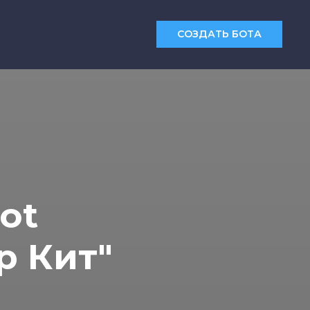
СОЗДАТЬ БОТА
ot
р Кит"