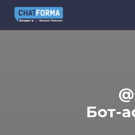
@
Бот-а