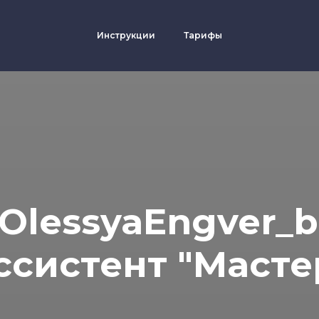
Инструкции
Тарифы
OlessyaEngver_b
ссистент "Масте