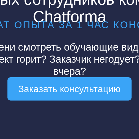
Chatforma
Т ОПЫТА ЗА 1 ЧАС КО
ени смотреть обучающие виде
кт горит? Заказчик негодуе
вчера?
Заказать консультацию